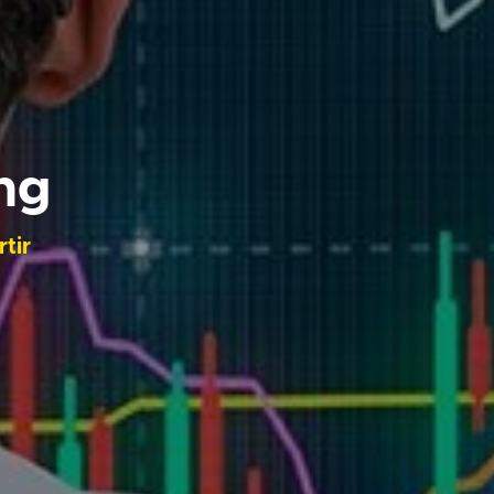
ng
tir